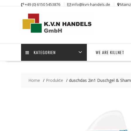
Skip
+49 (0) 6150 5453876
info@kvn-handels.de
Mainz
to
content
KATEGORIEN
WE ARE KILLNET
Home
Produkte
duschdas 2in1 Duschgel & Sham