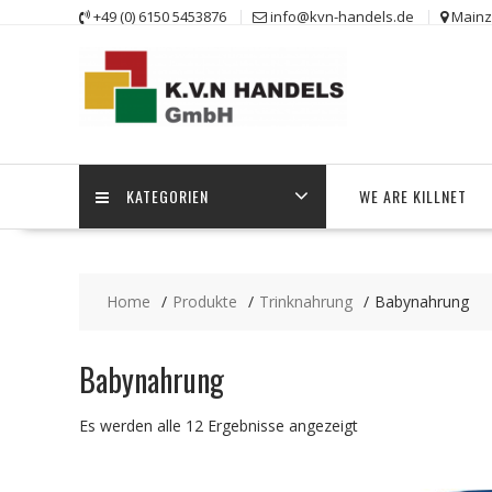
Skip
+49 (0) 6150 5453876
info@kvn-handels.de
Mainz
to
content
KATEGORIEN
WE ARE KILLNET
Home
Produkte
Trinknahrung
Babynahrung
Babynahrung
Es werden alle 12 Ergebnisse angezeigt